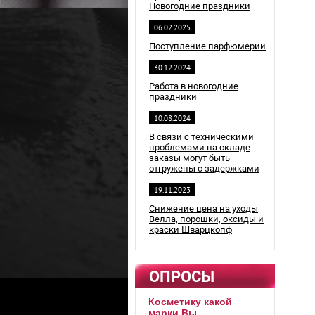
Новогодние праздники
06.02.2025
Поступление парфюмерии
30.12.2024
Работа в новогодние
праздники
10.08.2024
В связи с техническими
проблемами на складе
заказы могут быть
отгружены с задержками
19.11.2023
Снижение цена на уходы
Велла, порошки, оксиды и
краски Шварцкопф
ОПРОСЫ
Косметику какой
марки Вы