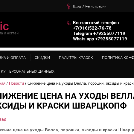
Вход
Регистрация
ic
Контактный телефон
+7(916)522-76-78
а и ногтей
Telegram +79255077119
Whats app +79255077119
ВКА И ОПЛАТА
СКИДКИ
ПАЛИТРЫ КРАСОК
ПОЛИТИКА КОН
обратный звонок
ТКУ ПЕРСОНАЛЬНЫХ ДАННЫХ
ная
 / 
Новости
 / Снижение цена на уходы Велла, порошки, оксиды и крас
НИЖЕНИЕ ЦЕНА НА УХОДЫ ВЕЛЛ
КСИДЫ И КРАСКИ ШВАРЦКОПФ
зад
жение цена на уходы Велла, порошки, оксиды и краски Швар