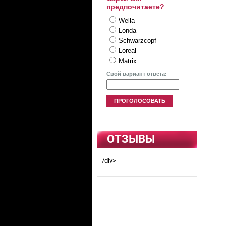
предпочитаете?
Wella
Londa
Schwarzcopf
Loreal
Matrix
Свой вариант ответа:
ОТЗЫВЫ
/div>