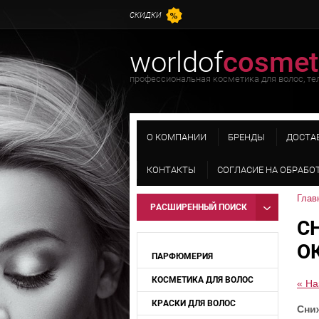
СКИДКИ
worldof
cosmet
профессиональная косметика для волос, тел
О КОМПАНИИ
БРЕНДЫ
ДОСТА
КОНТАКТЫ
СОГЛАСИЕ НА ОБРАБО
Глав
РАСШИРЕННЫЙ ПОИСК
С
О
ПАРФЮМЕРИЯ
КОСМЕТИКА ДЛЯ ВОЛОС
« На
КРАСКИ ДЛЯ ВОЛОС
Сни