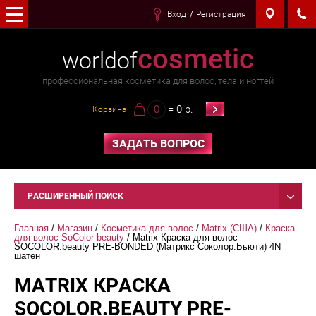
Вход
Регистрация
cosmetic
worldof
профессиональная косметика для волос, тела и ногтей
0
= 0 р.
Корзина
ЗАДАТЬ ВОПРОС
РАСШИРЕННЫЙ ПОИСК
Главная
 / 
Магазин
 / 
Косметика для волос
 / 
Matrix (США)
 / 
Краска 
для волос SoColor beauty
 / Мatrix Краска для волос 
SOCOLOR.beauty PRE-BONDED (Матрикс Соколор.Бьюти) 4N 
шатен
МATRIX КРАСКА
SOCOLOR.BEAUTY PRE-