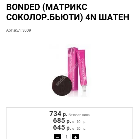
BONDED (МАТРИКС
СОКОЛОР.БЬЮТИ) 4N ШАТЕН
Артикул:
3009
734
р.
базовая цена
685
р.
от 10 т.р.
645
р.
от 20 т.р.
−
+