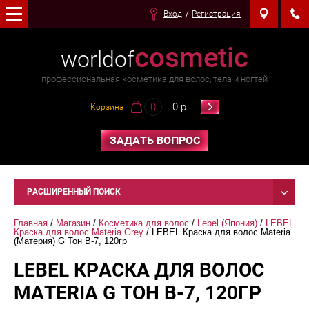
Вход
Регистрация
cosmetic
worldof
профессиональная косметика для волос, тела и ногтей
0
= 0 р.
Корзина
ЗАДАТЬ ВОПРОС
РАСШИРЕННЫЙ ПОИСК
Главная
 / 
Магазин
 / 
Косметика для волос
 / 
Lebel (Япония)
 / 
LEBEL  
Краска для волос Materia Grey
 / LEBEL Краска для волос Materia 
(Материя) G Тон B-7, 120гр
LEBEL КРАСКА ДЛЯ ВОЛОС
MATERIA G ТОН B-7, 120ГР