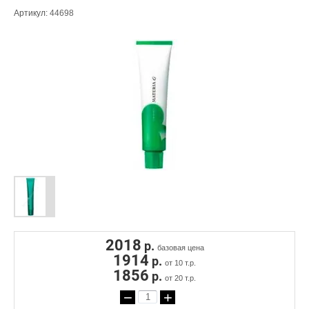
Артикул:
44698
2018
р.
базовая цена
1914
р.
от 10 т.р.
1856
р.
от 20 т.р.
−
+