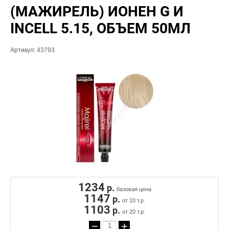
(МАЖИРЕЛЬ) ИОНЕН G И
INCELL 5.15, ОБЪЕМ 50МЛ
Артикул:
43793
1234
р.
базовая цена
1147
р.
от 10 т.р.
1103
р.
от 20 т.р.
−
+