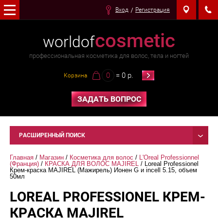
Вход
Регистрация
cosmetic
worldof
профессиональная косметика для волос, тела и ногтей
0
= 0 р.
Корзина
ЗАДАТЬ ВОПРОС
РАСШИРЕННЫЙ ПОИСК
Главная
 / 
Магазин
 / 
Косметика для волос
 / 
L'Oreal Professionnel 
(Франция)
 / 
КРАСКА ДЛЯ ВОЛОС MAJIREL
 / Loreal Professionel 
Крем-краска MAJIREL (Мажирель) Ионен G и incell 5.15, объем 
50мл
LOREAL PROFESSIONEL КРЕМ-
КРАСКА MAJIREL