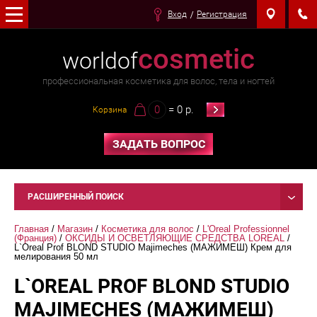
Вход
Регистрация
cosmetic
worldof
профессиональная косметика для волос, тела и ногтей
0
= 0 р.
Корзина
ЗАДАТЬ ВОПРОС
РАСШИРЕННЫЙ ПОИСК
Главная
 / 
Магазин
 / 
Косметика для волос
 / 
L'Oreal Professionnel 
(Франция)
 / 
ОКСИДЫ И ОСВЕТЛЯЮЩИЕ СРЕДСТВА LOREAL
 / 
L`Orеal Prof BLOND STUDIO Majimeches (МАЖИМЕШ) Крем для 
мелирования 50 мл
L`ORЕAL PROF BLOND STUDIO
MAJIMECHES (МАЖИМЕШ)