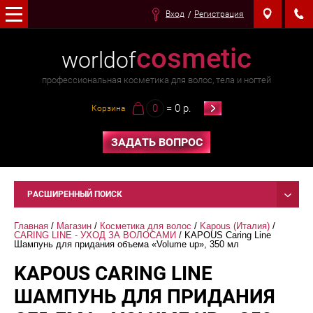
Вход
Регистрация
cosmetic
worldof
профессиональная косметика для волос, тела и ногтей
0
= 0 р.
Корзина
ЗАДАТЬ ВОПРОС
РАСШИРЕННЫЙ ПОИСК
Главная
 / 
Магазин
 / 
Косметика для волос
 / 
Kapous (Италия)
 / 
CARING LINE - УХОД ЗА ВОЛОСАМИ
 / KAPOUS Caring Line 
Шампунь для придания объема «Volume up», 350 мл
KAPOUS CARING LINE
ШАМПУНЬ ДЛЯ ПРИДАНИЯ