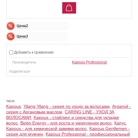
Цена2
Цена3
Добавить к сравнению
Kapous Professional
Производитель
поделиться
теги:
Kapous
,
Yilang-Yilang - серия по уходу за волосами
,
Arganoil -
серия с Аргановым маслом
,
CARING LINE - УХОД ЗА
ВОЛОСАМИ
,
Kapous - стайлинг и средства для укладки
волос
,
Biotin Energy - для роста и укрепления волос
,
Капус
,
Kapous - для химической завивки волос
,
Kapous Gentlemen -
серия для мужчин
,
Kapous Professional - профессиональный