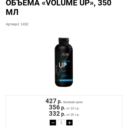
ОБЪЕМА «VOLUME UP», 350
МЛ
Артикул:
1492
427
р.
базовая цена
356
р.
от 10 т.р.
332
р.
от 20 т.р.
−
+