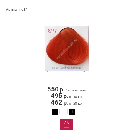
Артикул:
614
550
р.
базовая цена
495
р.
от 10 т.р.
462
р.
от 20 т.р.
−
+