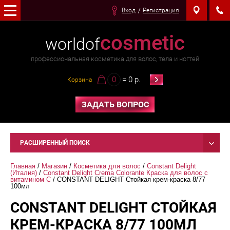
Вход
Регистрация
cosmetic
worldof
профессиональная косметика для волос, тела и ногтей
0
= 0 р.
Корзина
ЗАДАТЬ ВОПРОС
РАСШИРЕННЫЙ ПОИСК
Главная
 / 
Магазин
 / 
Косметика для волос
 / 
Constant Delight 
(Италия)
 / 
Constant Delight Crema Colorante Краска для волос с 
витамином С
 / CONSTANT DELIGHT Стойкая крем-краска 8/77 
100мл
CONSTANT DELIGHT СТОЙКАЯ
КРЕМ-КРАСКА 8/77 100МЛ