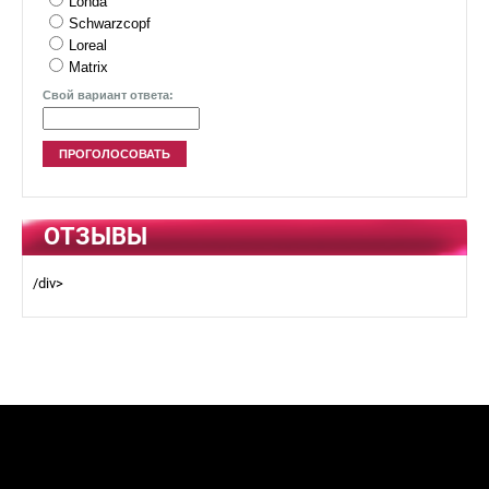
Londa
Schwarzcopf
Loreal
Matrix
Свой вариант ответа:
ОТЗЫВЫ
/div>